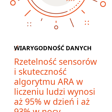
WIARYGODNOŚĆ DANYCH
Rzetelność sensorów
i skuteczność
algorytmu ARA w
liczeniu ludzi wynosi
aż 95% w dzień i aż
93% w nocy.